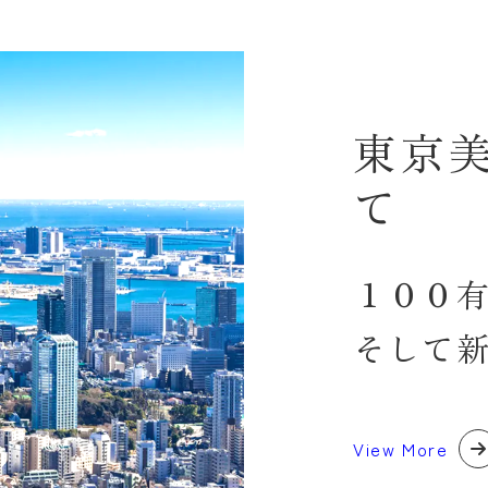
東京
て
１００
そして
View More