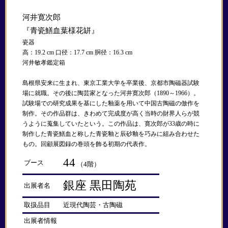
河井寛次郎
『青瓷鱔血葉様花缾』
瓷器
高：19.2 cm 口径：17.7 cm 胴径：16.3 cm
河井敏孝鑑定箱
島根県安来に生まれ、東京工業大学を卒業後、京都市陶磁器試験
場に就職。その後に陶芸家となった河井寛次郎（1890～1966）。
試験場での研究成果を基にした釉薬を用いて中国古陶磁の倣作を
制作。その作品群は、きわめて完成度が高く当時の財界人らが競
うように蒐集していたという。この作品は、寛次郎が33歳の時に
制作した青瓷鱔血と称した青瓷釉と辰砂釉を巧みに組み合わせた
もの。回顧展図録の巻頭を飾る初期の代表作。
44
ブース
（4階）
銀座 黒田陶苑
出展者名
取扱品目
近現代陶芸・古陶磁
出展者情報